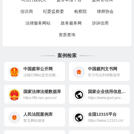
信访局
纪委监察委
检察院
律师协会
法律服务网站
政务服务网
涉诉信用
资质查询
案例检索
中国庭审公开网
中国裁判文书网
法随行网站是您信赖的法律伙伴，专注于提供专业的律师服务和全面的法律咨询。遇到商业合同、知识产权保护或个人法律纠纷时，我们的资深律师团队将为您导航，确保法律之路不再艰难。无论案件大小，我们都致力于为您提供精准而权威的解决方案，并保障您的权利。法随行，法律问题的专业解答者，与您同行每一步。
官方司法判例数据库
国家法律法规数据库
国家企业信用信息公示系统
https://flk.npc.gov.cn/
https://www.gsxt.gov.cn/index.html
人民法院案例库
全国12315平台
暂无网站描述
https://www.12315.cn/