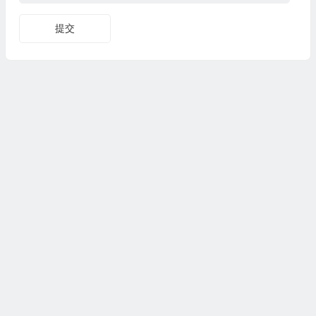
提交
Copyright© 2024
www.fasuixing.com
法随行
All Rights
Reserved 版权所有
京公网安备11010702002706号
京ICP备2024056701号