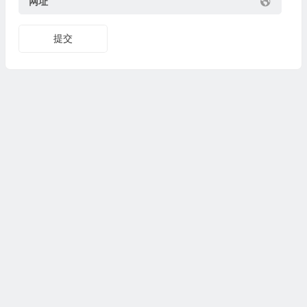
网址
提交
Copyright© 2024
www.fasuixing.com
法随行
All Rights
Reserved 版权所有
京公网安备11010702002706号
京ICP备2024056701号