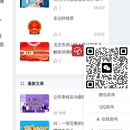
撤
分？
1
05/02
非法狩猎罪
人
1
03/16
得
原
北京市房山区人民法院多元
解纷诉调对接中心
1
04/14
最新文章
微信咨询
公司章程应当载明的事项
QQ咨询
908
03/17
在线咨询
问：一张完整的借条应该有