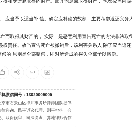
取得和受遗赠取得的财产。因其他原因取得财产， 也都应当向被
应当予以适当补 偿。确定应补偿的数额，主要考虑返还义务
而取得其财产的， 实际上是恶意利用宣告死亡的方法非法取
侵权责任。故当宣告死亡被撤销后，该利害关系人 除了应当返还
赔偿的 原则是全部赔偿，即对所造成的损失全部予以赔偿。
手机微信同号：13020009005
北京市石景山区律师事务所律师团队提供
法律咨询、民事诉讼代理、刑事辩护、会
见、取保候审、司法协查、异地律师合作