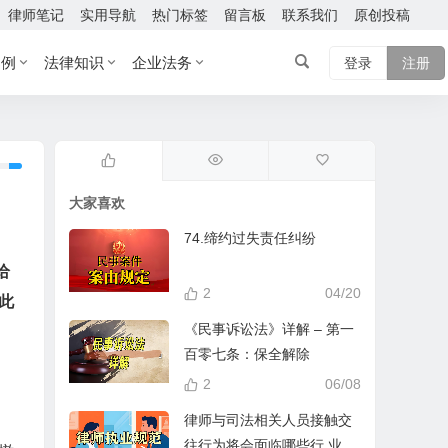
律师笔记
实用导航
热门标签
留言板
联系我们
原创投稿
案例
法律知识
企业法务
登录
注册
大家喜欢
74.缔约过失责任纠纷
给
2
04/20
此
《民事诉讼法》详解 – 第一
百零七条：保全解除
2
06/08
律师与司法相关人员接触交
往行为将会面临哪些行 业处