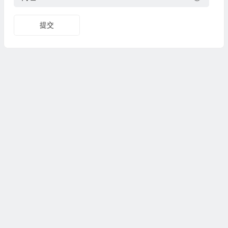
提交
Copyright© 2024
www.fasuixing.com
法随行
All Rights
Reserved 版权所有
京公网安备11010702002706号
京ICP备2024056701号