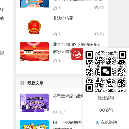
分？
1
05/02
年终
非法狩猎罪
月的
1
03/16
北京市房山区人民法院多元
解纷诉调对接中心
规
1
04/14
最新文章
公司章程应当载明的事项
微信咨询
QQ咨询
913
03/17
在线咨询
问：一张完整的借条应该有