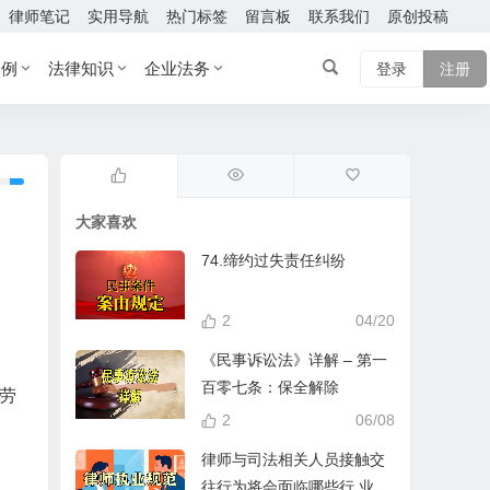
律师笔记
实用导航
热门标签
留言板
联系我们
原创投稿
案例
法律知识
企业法务
登录
注册
大家喜欢
74.缔约过失责任纠纷
2
04/20
《民事诉讼法》详解 – 第一
百零七条：保全解除
除劳
2
06/08
律师与司法相关人员接触交
往行为将会面临哪些行 业处