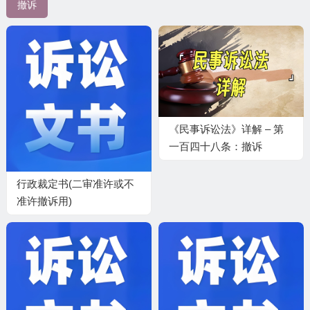
撤诉
《民事诉讼法》详解 – 第
一百四十八条：撤诉
行政裁定书(二审准许或不
准许撤诉用)