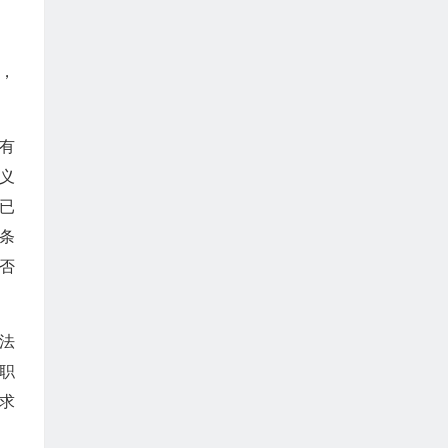
，
有
义
已
条
否
法
职
求