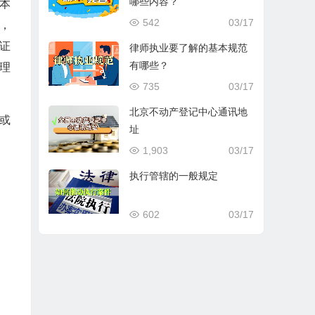
哪些内容？
。本
542
03/17
庭，
、证
律师执业要了解的基本规范
有哪些？
理
735
03/17
北京不动产登记中心通讯地
，或
址
1,903
03/17
执行管辖的一般规定
602
03/17