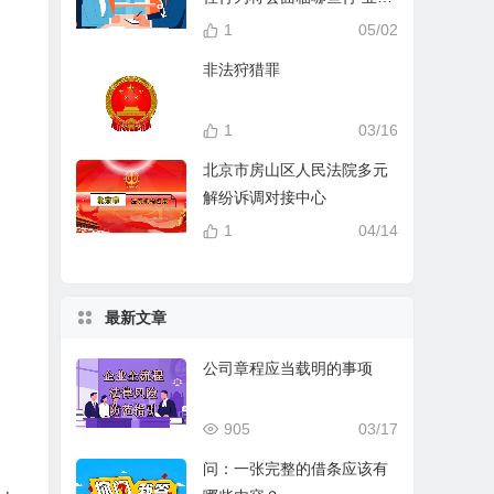
分？
1
05/02
非法狩猎罪
1
03/16
北京市房山区人民法院多元
解纷诉调对接中心
1
04/14
最新文章
公司章程应当载明的事项
905
03/17
问：一张完整的借条应该有