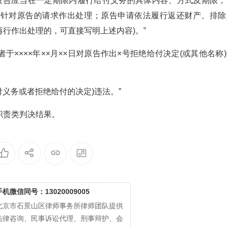
写明被告应当在一定期限内履行给付义务的具体内容、方式及期限；
内针对原告的请求作出处理；原告申请依法履行返还财产、排除
行作出处理的，可直接写明上述内容)。”
××××年××月××日对原告作出×号拒绝给付决定(或其他名称
给付义务或者拒绝给付的决定)违法。”
职责类判决结果。
手机微信同号：13020009005
北京市石景山区律师事务所律师团队提供
法律咨询、民事诉讼代理、刑事辩护、会