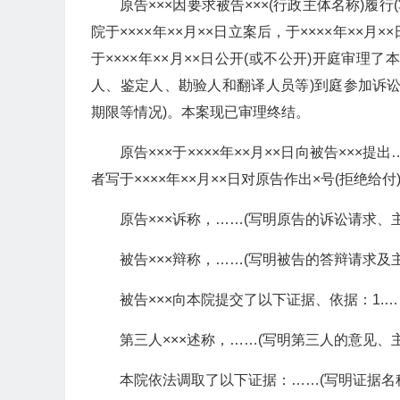
原告×××因要求被告×××(行政主体名称)履行
院于××××年××月××日立案后，于××××年×
于××××年××月××日公开(或不公开)开庭审
人、鉴定人、勘验人和翻译人员等)到庭参加诉
期限等情况)。本案现已审理终结。
原告×××于××××年××月××日向被告××
者写于××××年××月××日对原告作出×号(拒绝给付
原告×××诉称，……(写明原告的诉讼请求、
被告×××辩称，……(写明被告的答辩请求及
被告×××向本院提交了以下证据、依据：1.…
第三人×××述称，……(写明第三人的意见、
本院依法调取了以下证据：……(写明证据名