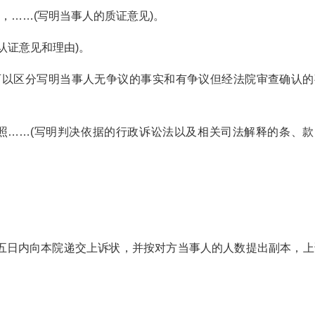
，……(写明当事人的质证意见)。
认证意见和理由)。
可以区分写明当事人无争议的事实和有争议但经法院审查确认的
依照……(写明判决依据的行政诉讼法以及相关司法解释的条、款
五日内向本院递交上诉状，并按对方当事人的人数提出副本，上