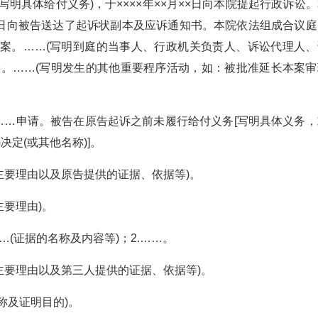
(写明具体给付义务)，于××××年××月××日向本院提起行政诉讼
×月××日向被告送达了起诉状副本及应诉通知书。本院依法组成合议
理了本案。……(写明到庭的当事人、行政机关负责人、诉讼代理人
讼。……(写明发生的其他重要程序活动，如：被批准延长本案审
×提出……申请。被告在原告起诉之前未履行给付义务[写明具体义务
)决定(或其他名称)]。
主要理由以及原告提供的证据、依据等)。
主要理由)。
…(证据的名称及内容等)；2.……。
主要理由以及第三人提供的证据、依据等)。
称及证明目的)。