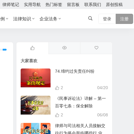
律师笔记
实用导航
热门标签
留言板
联系我们
原创投稿
案例
法律知识
企业法务
登录
注册
大家喜欢
74.缔约过失责任纠纷
2
04/20
《民事诉讼法》详解 – 第一
百零七条：保全解除
2
06/08
律师与司法相关人员接触交
往行为将会面临哪些行 业处