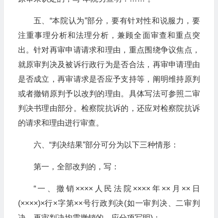
五、“本院认为”部分，要有针对性和说服力，要
注重事理分析和法理分析，兼顾全面审查和重点突
出。针对再审申请请求和理由，重点围绕争议焦点，
就原审判决及被诉行政行为是否合法，再审申请理由
是否成立，再审请求是否应予支持等，阐明维持原判
或者撤销原判予以改判的理由。具体写法可参照二审
判决书理由部分。检察院抗诉的，还应对检察院抗诉
的请求和理由进行审查。
六、“判决结果”部分可分为以下三种情形：
第一，全部改判的，写：
“一、撤销××××人民法院××××年××月××日
(××××)×行×字第××号行政判决(如一审判决、二审判
决、再审判决均需撤销的，应分项写明)；