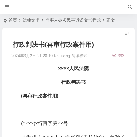
首页
法律文书
当事人参考民事诉讼文书样式
正文
行政判决书(再审行政案件用)
2024年3月2日 21:28:19
fasuixing
阅读模式
363
××××
人民法院
行政判决书
(
再审行政案件用
)
(××××)×行再字第××号