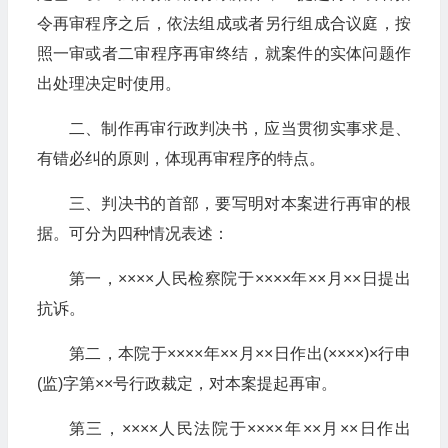
令再审程序之后，依法组成或者另行组成合议庭，按
照一审或者二审程序再审终结，就案件的实体问题作
出处理决定时使用。
二、制作再审行政判决书，应当贯彻实事求是、
有错必纠的原则，体现再审程序的特点。
三、判决书的首部，要写明对本案进行再审的根
据。可分为四种情况表述：
第一，××××人民检察院于××××年××月××日提出
抗诉。
第二，本院于××××年××月××日作出(××××)×行申
(监)字第××号行政裁定，对本案提起再审。
第三，××××人民法院于××××年××月××日作出