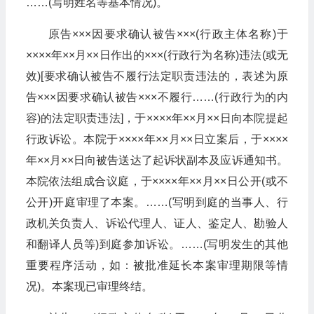
……(写明姓名等基本情况)。
原告×××因要求确认被告×××(行政主体名称)于
××××年××月××日作出的×××(行政行为名称)违法(或无
效)[要求确认被告不履行法定职责违法的，表述为原
告×××因要求确认被告×××不履行……(行政行为的内
容)的法定职责违法]，于××××年××月××日向本院提起
行政诉讼。本院于××××年××月××日立案后，于××××
年××月××日向被告送达了起诉状副本及应诉通知书。
本院依法组成合议庭，于××××年××月××日公开(或不
公开)开庭审理了本案。……(写明到庭的当事人、行
政机关负责人、诉讼代理人、证人、鉴定人、勘验人
和翻译人员等)到庭参加诉讼。……(写明发生的其他
重要程序活动，如：被批准延长本案审理期限等情
况)。本案现已审理终结。