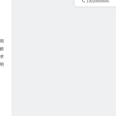
13020009005
用
赔
求
明