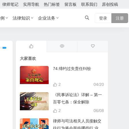
律师笔记
实用导航
热门标签
留言板
联系我们
原创投稿
案例
法律知识
企业法务
登录
注册
大家喜欢
74.缔约过失责任纠纷
2
04/20
《民事诉讼法》详解 – 第一
百零七条：保全解除
2
06/08
律师与司法相关人员接触交
往行为将会面临哪些行 业处