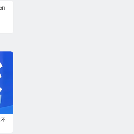
我们
（不