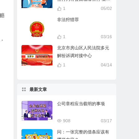
分？
1
05/02
赔
非法狩猎罪
1
03/16
，
北京市房山区人民法院多元
解纷诉调对接中心
1
04/14
最新文章
公司章程应当载明的事项
908
03/17
问：一张完整的借条应该有