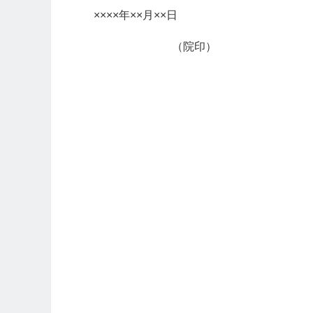
××××年××月××日
（院印）