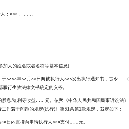
人：×××，……。
参加人的姓名或者名称等基本信息)
，于××××年××月××日向被执行人×××发出执行通知书，责令……
全部履行生效法律文书确定的义务。
期的股息/红利等收益……元。依照《中华人民共和国民事诉讼法》
工作若干问题的规定(试行)》第51条第1款规定，裁定如下：
后××日内直接向申请执行人×××支付……元。