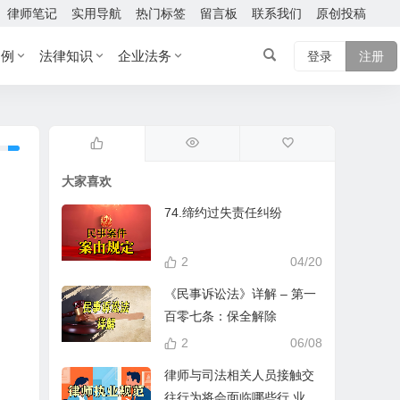
律师笔记
实用导航
热门标签
留言板
联系我们
原创投稿
案例
法律知识
企业法务
登录
注册
大家喜欢
74.缔约过失责任纠纷
2
04/20
《民事诉讼法》详解 – 第一
百零七条：保全解除
2
06/08
律师与司法相关人员接触交
往行为将会面临哪些行 业处