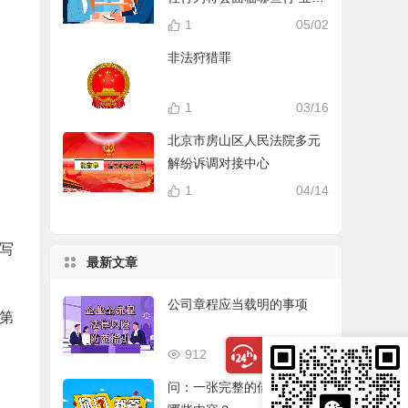
分？
1
05/02
非法狩猎罪
1
03/16
北京市房山区人民法院多元
解纷诉调对接中心
1
04/14
(写
最新文章
公司章程应当载明的事项
第
912
03/17
问：一张完整的借条应该有