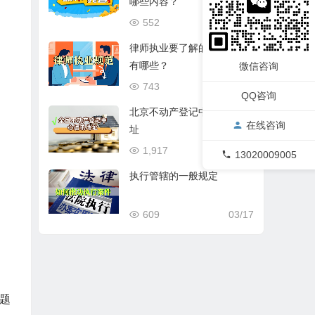
哪些内容？
552
03/17
律师执业要了解的基本规范
有哪些？
微信咨询
743
03/17
QQ咨询
北京不动产登记中心通讯地
在线咨询
址
1,917
03/17
13020009005
执行管辖的一般规定
609
03/17
题