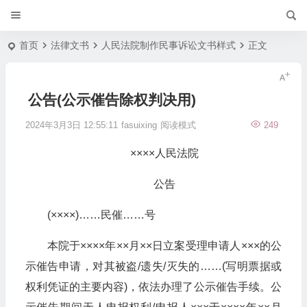
首页
法律文书
人民法院制作民事诉讼文书样式
正文
公告(公示催告除权判决用)
2024年3月3日 12:55:11
fasuixing
阅读模式
249
××××人民法院
公告
(××××)……民催……号
本院于××××年××月××日立案受理申请人×××的公
示催告申请，对其被盗/遗失/灭失的……(写明票据或
权利凭证的主要内容)，依法办理了公示催告手续。公