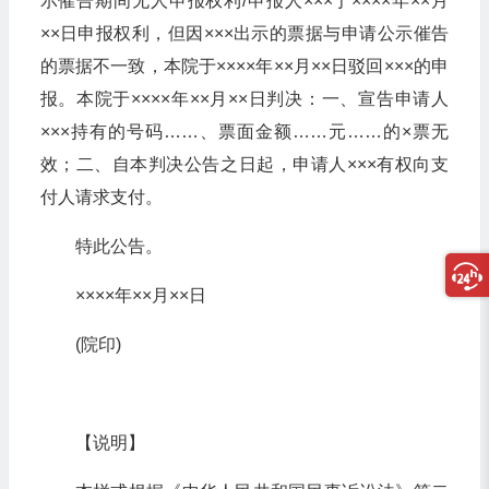
示催告期间无人申报权利/申报人×××于××××年××月
××日申报权利，但因×××出示的票据与申请公示催告
的票据不一致，本院于××××年××月××日驳回×××的申
报。本院于××××年××月××日判决：一、宣告申请人
×××持有的号码……、票面金额……元……的×票无
效；二、自本判决公告之日起，申请人×××有权向支
付人请求支付。
特此公告。
××××年××月××日
(院印)
【说明】