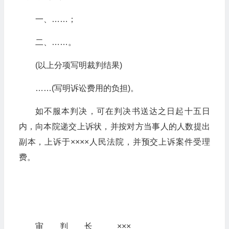
一、……；
二、……。
(以上分项写明裁判结果)
……(写明诉讼费用的负担)。
如不服本判决，可在判决书送达之日起十五日
内，向本院递交上诉状，并按对方当事人的人数提出
副本，上诉于××××人民法院，并预交上诉案件受理
费。
审 判 长 ×××