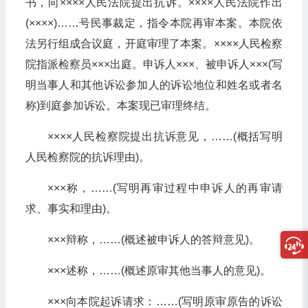
书，向××××人民法院提出抗诉。××××人民法院作出
(××××)……号民事裁定，指令本院再审本案。本院依
法另行组成合议庭，开庭审理了本案。××××人民检察
院指派检察员×××出庭。申诉人×××、被申诉人×××(写
明当事人和其他诉讼参加人的诉讼地位和姓名或者名
称)到庭参加诉讼。本案现已审理终结。
××××人民检察院提出抗诉意见，……(概括写明
人民检察院的抗诉理由)。
×××称，……(写明再审过程中申诉人的再审请
求、事实和理由)。
×××辩称，……(概述被申诉人的答辩意见)。
×××述称，……(概述原审其他当事人的意见)。
×××向本院起诉请求：……(写明原审原告的诉讼