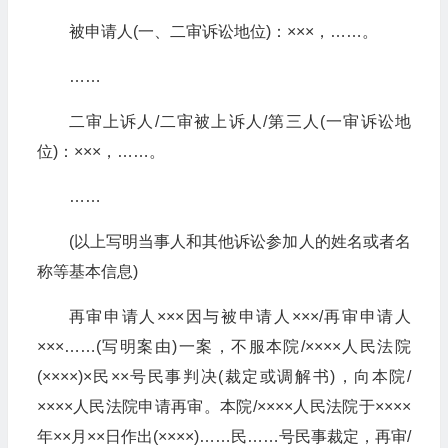
被申请人(一、二审诉讼地位)：×××，……。
……
二审上诉人/二审被上诉人/第三人(一审诉讼地
位)：×××，……。
……
(以上写明当事人和其他诉讼参加人的姓名或者名
称等基本信息)
再审申请人×××因与被申请人×××/再审申请人
×××……(写明案由)一案，不服本院/××××人民法院
(××××)×民××号民事判决(裁定或调解书)，向本院/
××××人民法院申请再审。本院/××××人民法院于××××
年××月××日作出(××××)……民……号民事裁定，再审/