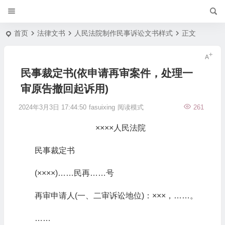
首页
法律文书
人民法院制作民事诉讼文书样式
正文
民事裁定书(依申请再审案件，处理一
审原告撤回起诉用)
2024年3月3日 17:44:50
fasuixing
阅读模式
261
××××人民法院
民事裁定书
(××××)……民再……号
再审申请人(一、二审诉讼地位)：×××，……。
……