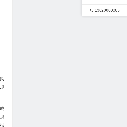
13020009005
民
规
裁
规
指