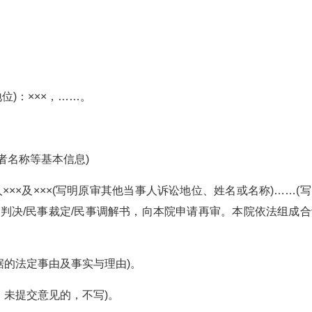
位)：×××，……。
者名称等基本信息)
人×××及×××(写明原审其他当事人诉讼地位、姓名或名称)……(
号民事判决/民事裁定/民事调解书，向本院申请再审。本院依法组成
据的法定事由及事实与理由)。
；未提交意见的，不写)。