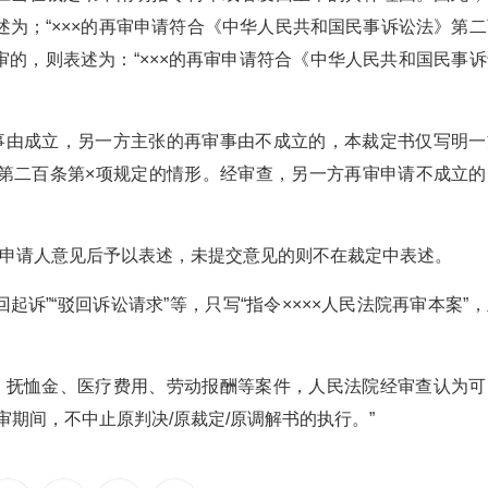
为；“×××的再审申请符合《中华人民共和国民事诉讼法》第二
审的，则表述为：“×××的再审申请符合《中华人民共和国民事诉
事由成立，另一方主张的再审事由不成立的，本裁定书仅写明一
第二百条第×项规定的情形。经审查，另一方再审申请不成立的
被申请人意见后予以表述，未提交意见的则不在裁定中表述。
起诉”“驳回诉讼请求”等，只写“指令××××人民法院再审本案”
、抚恤金、医疗费用、劳动报酬等案件，人民法院经审查认为可
期间，不中止原判决/原裁定/原调解书的执行。”