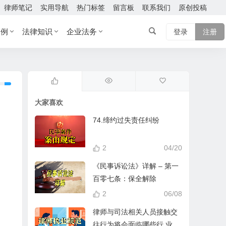
律师笔记
实用导航
热门标签
留言板
联系我们
原创投稿
案例
法律知识
企业法务
登录
注册
大家喜欢
74.缔约过失责任纠纷
2
04/20
《民事诉讼法》详解 – 第一
百零七条：保全解除
2
06/08
律师与司法相关人员接触交
往行为将会面临哪些行 业处