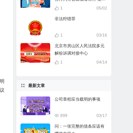
分？
1
05/02
非法狩猎罪
1
03/16
北京市房山区人民法院多元
解纷诉调对接中心
1
04/14
写明
最新文章
合议
公司章程应当载明的事项
899
03/17
问：一张完整的借条应该有