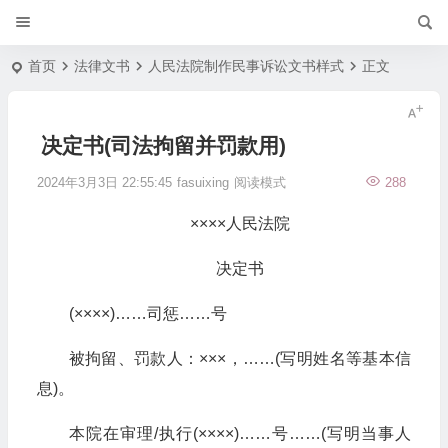
首页
法律文书
人民法院制作民事诉讼文书样式
正文
决定书(司法拘留并罚款用)
2024年3月3日 22:55:45
fasuixing
阅读模式
288
××××人民法院
决定书
(××××)……司惩……号
被拘留、罚款人：×××，……(写明姓名等基本信
息)。
本院在审理/执行(××××)……号……(写明当事人