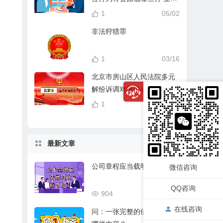
分？
1
05/02
非法狩猎罪
1
03/16
北京市房山区人民法院多元
解纷诉调对接中心
1
04/14
最新文章
公司章程应当载明的事项
微信咨询
QQ咨询
904
03/17
在线咨询
问：一张完整的借条应该有