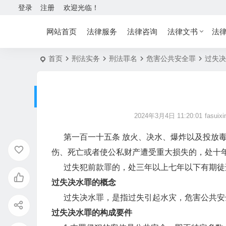
登录
注册
欢迎光临！
网站首页
法律服务
法律咨询
法律文书
法
首页
刑法实务
刑法罪名
危害公共安全罪
过失决
2024年3月4日 11:20:01
fasuixi
第一百一十五条 放火、决水、爆炸以及投放毒
伤、死亡或者使公私财产遭受重大损失的，处十
过失犯前款罪的，处三年以上七年以下有期徒刑
过失决水罪的概念
过失决水罪，是指过失引起水灾，危害公共安
过失决水罪的构成要件