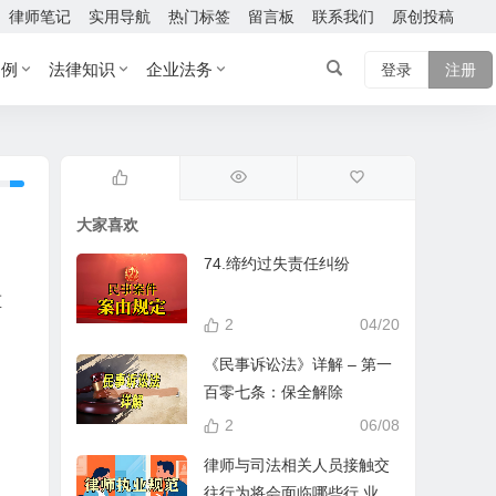
律师笔记
实用导航
热门标签
留言板
联系我们
原创投稿
案例
法律知识
企业法务
登录
注册
大家喜欢
74.缔约过失责任纠纷
重
2
04/20
《民事诉讼法》详解 – 第一
百零七条：保全解除
2
06/08
律师与司法相关人员接触交
往行为将会面临哪些行 业处