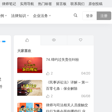
律师笔记
实用导航
热门标签
留言板
联系我们
原创投稿
案例
法律知识
企业法务
登录
注册
大家喜欢
74.缔约过失责任纠纷
2
04/20
处
《民事诉讼法》详解 – 第一
并
百零七条：保全解除
2
06/08
律师与司法相关人员接触交
往行为将会面临哪些行 业处