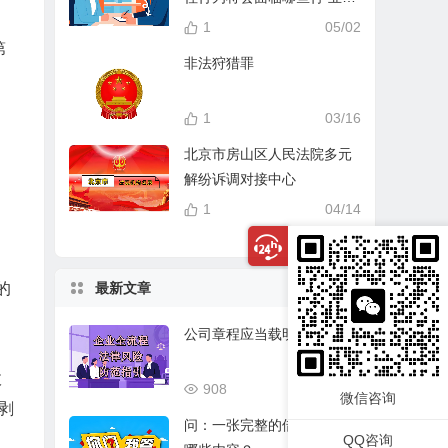
分？
1
05/02
第
非法狩猎罪
1
03/16
北京市房山区人民法院多元
解纷诉调对接中心
1
04/14
最新文章
的
公司章程应当载明的事项
收
908
03/17
微信咨询
剥
问：一张完整的借条应该有
QQ咨询