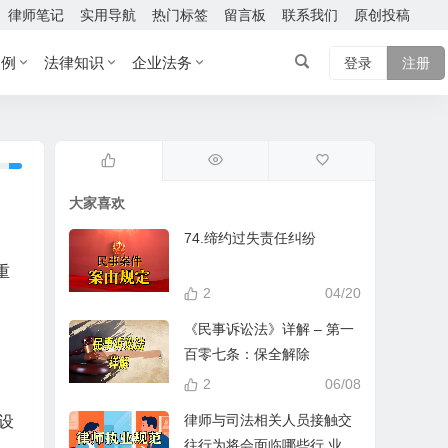
律师笔记
实用导航
热门标签
留言板
联系我们
原创投稿
案例
法律知识
企业法务
登录
注册
大家喜欢
74.缔约过失责任纠纷
重
2
04/20
《民事诉讼法》详解 – 第一
百零七条：保全解除
2
06/08
律师与司法相关人员接触交
设
往行为将会面临哪些行 业处