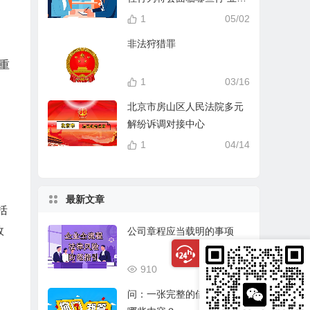
分？
1
05/02
非法狩猎罪
重
1
03/16
北京市房山区人民法院多元
解纷诉调对接中心
1
04/14
最新文章
括
故
公司章程应当载明的事项
910
03/17
问：一张完整的借条应该有