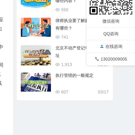
哪些内容？
550
03/17
应
律师执业要了解的基本规范
微信咨询
有哪些？
如
QQ咨询
741
03/17
在线咨询
中
北京不动产登记中心通讯地
址
13020009005
1,913
03/17
同
或
执行管辖的一般规定
战
607
03/17