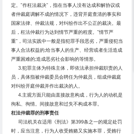
定。"作枉法裁决"，指在当事人没有达成和解协议或
者仲裁庭调解不成的情况下，违背开庭查清的事实和
国家法律、仲裁法规，对纠纷作出不公正的裁决。最
后，枉法仲裁行为达到情节严重的程度。"情节严
重"，司法实践中一般是指犯罪手段恶劣，严重侵犯当
事人合法权益的;给当事人的生产、经营或者生活造成
严重困难的;造成恶劣社会影响的等情形。
3.犯罪主体为特殊主体，即依法承担仲裁职责的人
员，具体指被仲裁委员会聘任为仲裁员，组成仲裁庭
对纠纷开庭仲裁并作出裁决的人。
4.主观方面只能由直接故意构成，行为人的动机是
徇私、徇情。间接故意和过失不构成本罪。
枉法仲裁罪的刑事责任
司法机关在适用《刑法》第399条之一的规定处罚
时，应当注意，行为人收受贿赂又实施本罪，受贿行