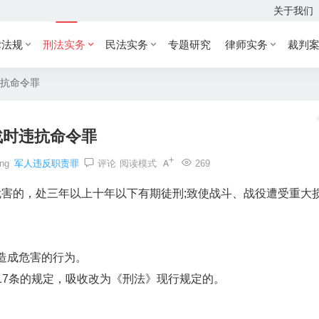
关于我们
律法规
刑法实务
民法实务
专题研究
律师实务
裁判
抗命令罪
战时违抗命令罪
ing
军人违反职责罪
评论
阅读模式
269
害的，处三年以上十年以下有期徒刑;致使战斗、战役遭受重大
。
造成危害的行为。
7条的规定，吸收改为《刑法》现行规定的。