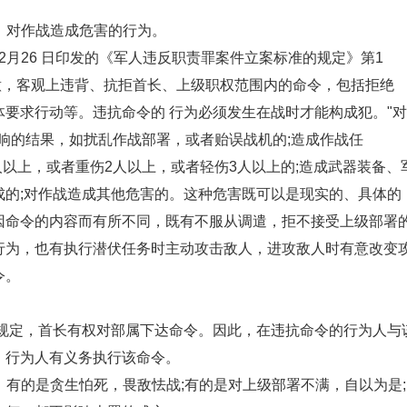
，对作战造成危害的行为。
2月26 日印发的《军人违反职责罪案件立案标准的规定》第1
意，客观上违背、抗拒首长、上级职权范围内的命令，包括拒绝
要求行动等。违抗命令的 行为必须发生在战时才能构成犯。"对
响的结果，如扰乱作战部署，或者贻误战机的;造成作战任
人以上，或者重伤2人以上，或者轻伤3人以上的;造成武器装备、
成的;对作战造成其他危害的。这种危害既可以是现实的、具体的
因命令的内容而有所不同，既有不服从调遣，拒不接受上级部署
行为，也有执行潜伏任务时主动攻击敌人，进攻敌人时有意改变
令。
定，首长有权对部属下达命令。因此，在违抗命令的行为人与
，行为人有义务执行该命令。
有的是贪生怕死，畏敌怯战;有的是对上级部署不满，自以为是;