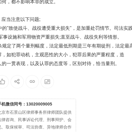
如何，都不影响本罪的成立。
应当注意以下问题;
的"致使战斗、战役遭受重大损失"，是加重处罚情节。司法实
军事设施和军用物资严重损失;直至战斗、战役失利等情形。
条规定了两个量刑幅度，法定最低刑期是三年有期徒刑，法定最
节，如犯罪动机，主观恶性的大小，犯罪后果的严重程度，造
人的一贯表现，以及认罪的态度等，区别对待，恰当量刑。
手机微信同号：13020009005
北京市石景山区律师事务所律师团队提供
法律咨询、民事诉讼代理、刑事辩护、会
见、取保候审、司法协查、异地律师合作