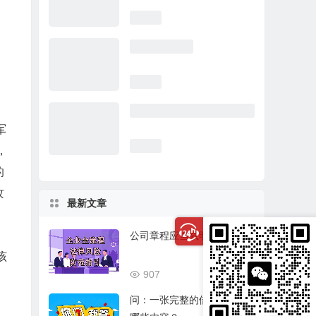
军
，
的
攻
最新文章
公司章程应当载明的事项
该
907
03/17
问：一张完整的借条应该有