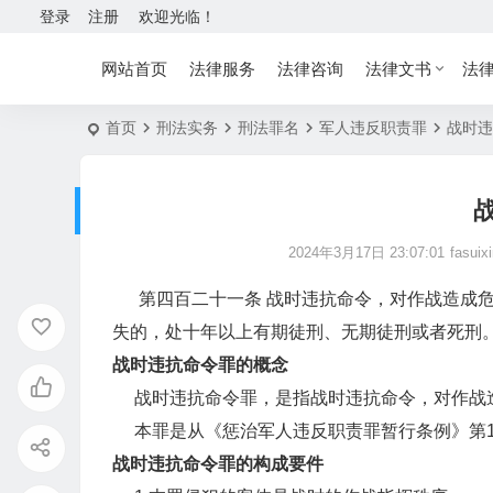
登录
注册
欢迎光临！
网站首页
法律服务
法律咨询
法律文书
法
首页
刑法实务
刑法罪名
军人违反职责罪
战时违
2024年3月17日 23:07:01
fasuix
第四百二十一条 战时违抗命令，对作战造成危
失的，处十年以上有期徒刑、无期徒刑或者死刑
战时违抗命令罪的概念
战时违抗命令罪，是指战时违抗命令，对作战
本罪是从《惩治军人违反职责罪暂行条例》第1
战时违抗命令罪的构成要件