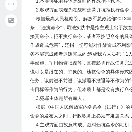
1.本罪侵犯的客体是战时的作战指挥秩序。
2.客观方面表现为在战时违背并抗拒执行命令
根据最高人民检察院、解放军总政治部2013年
条，"违抗命令"，司法实践中是指主观上出于故
接受命令，拒不执行命令，或者不按照命令的具体
作战造成危害"，泛指一切可能对作战造成不利影
务不能完成或者迟缓完成的;造成我方人员死亡1
事设施、军用物资损毁等，直接影响作战任务完
也可以是潜在的、抽象的。违抗命令的具体形式
任务，该前进不前进，该撤退不撤退等不作为的
击目标等作为的行为，但本质上都是没有执行命
3.犯罪主体是所有军人。
根据《中国人民解放军内务条令（试行）》的规
命令的发布人之间，行政职务上必须有隶属关系
4.主观方面由故意构成。战时违抗命令的动机，