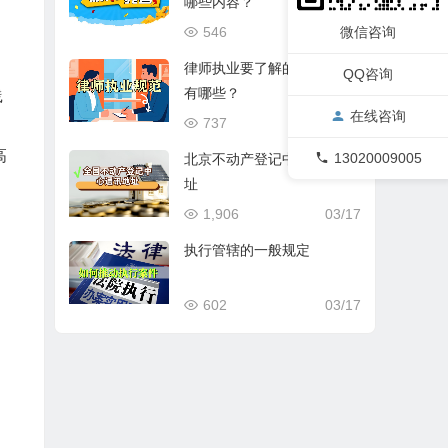
哪些内容？
微信咨询
546
03/17
律师执业要了解的基本规范
QQ咨询
有哪些？
践
在线咨询
737
03/17
高
13020009005
北京不动产登记中心通讯地
址
1,906
03/17
执行管辖的一般规定
602
03/17