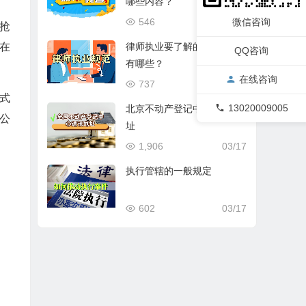
哪些内容？
546
03/17
微信咨询
抢
律师执业要了解的基本规范
在
QQ咨询
有哪些？
在线咨询
737
03/17
式
13020009005
北京不动产登记中心通讯地
公
址
1,906
03/17
执行管辖的一般规定
602
03/17