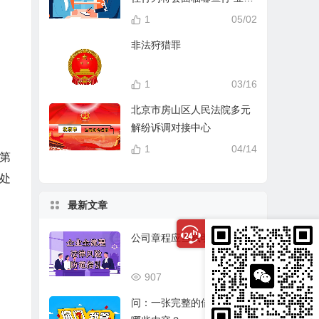
分？
1
05/02
非法狩猎罪
1
03/16
北京市房山区人民法院多元
解纷诉调对接中心
1
04/14
第
处
最新文章
公司章程应当载明的事项
907
03/17
问：一张完整的借条应该有