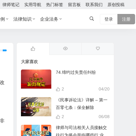
律师笔记
实用导航
热门标签
留言板
联系我们
原创投稿
案例
法律知识
企业法务
登录
注册
大家喜欢
74.缔约过失责任纠纷
改
2
04/20
《民事诉讼法》详解 – 第一
百零七条：保全解除
2
06/08
非
律师与司法相关人员接触交
往行为将会面临哪些行 业处