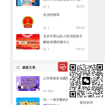
分？
1
05/02
非法狩猎罪
1
03/16
北京市房山区人民法院多元
解纷诉调对接中心
1
04/14
最新文章
公司章程应当载明的事项
898
03/17
问：一张完整的借条应该有
微信咨询