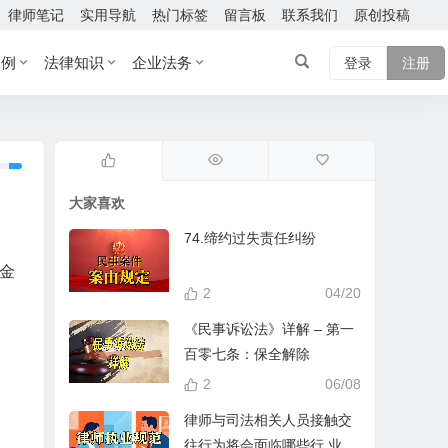
律师笔记
实用导航
热门标签
留言板
联系我们
原创投稿
案例
法律知识
企业法务
登录
注册
大家喜欢
74.缔约过失责任纠纷
金
2
04/20
《民事诉讼法》详解 – 第一
百零七条：保全解除
2
06/08
律师与司法相关人员接触交
往行为将会面临哪些行 业处