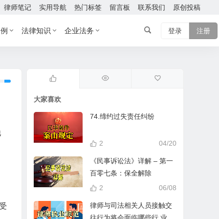
律师笔记
实用导航
热门标签
留言板
联系我们
原创投稿
案例
法律知识
企业法务
登录
注册
大家喜欢
74.缔约过失责任纠纷
他
2
04/20
《民事诉讼法》详解 – 第一
百零七条：保全解除
2
06/08
律师与司法相关人员接触交
受
往行为将会面临哪些行 业处