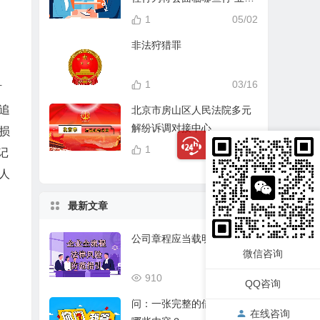
分？
1
05/02
非法狩猎罪
1
03/16
材
追
北京市房山区人民法院多元
解纷诉调对接中心
损
1
04/14
记
人
最新文章
公司章程应当载明的事项
微信咨询
910
03/17
QQ咨询
问：一张完整的借条应该有
在线咨询