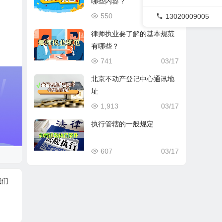
哪些内容？
550
03/17
13020009005
律师执业要了解的基本规范
有哪些？
741
03/17
北京不动产登记中心通讯地
址
1,913
03/17
执行管辖的一般规定
607
03/17
我们