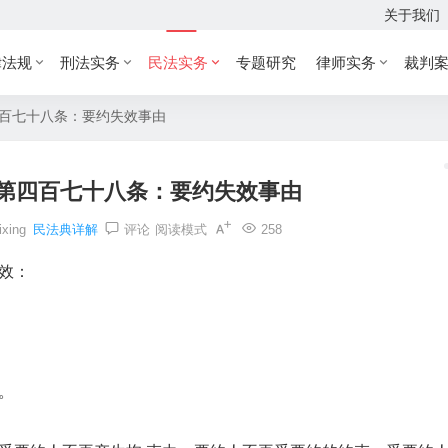
关于我们
律法规
刑法实务
民法实务
专题研究
律师实务
裁判
四百七十八条：要约失效事由
 第四百七十八条：要约失效事由
ixing
民法典详解
评论
阅读模式
258
效：
。