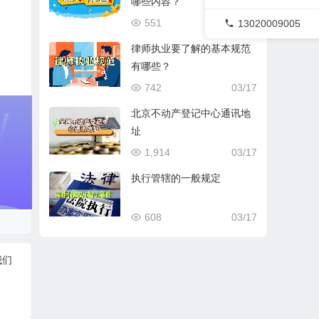
哪些内容？
551
03/17
13020009005
律师执业要了解的基本规范
有哪些？
742
03/17
北京不动产登记中心通讯地
址
1,914
03/17
执行管辖的一般规定
608
03/17
我们