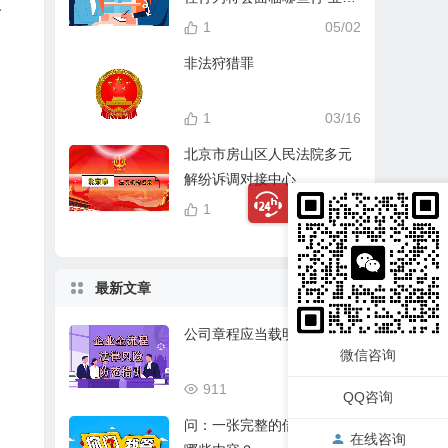
人
分？
1
05/02
非法狩猎罪
1
03/16
北京市房山区人民法院多元
解纷诉调对接中心
1
04/14
最新文章
公司章程应当载明的事项
微信咨询
911
03/17
QQ咨询
问：一张完整的借条应该有
在线咨询