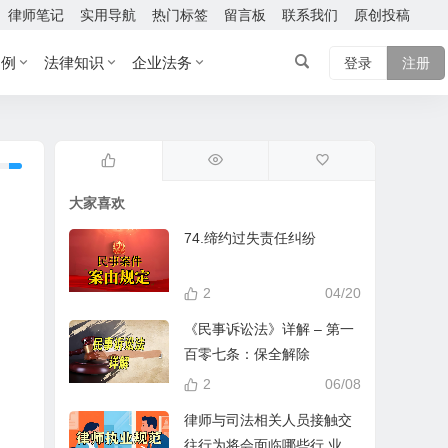
律师笔记
实用导航
热门标签
留言板
联系我们
原创投稿
案例
法律知识
企业法务
登录
注册
大家喜欢
74.缔约过失责任纠纷
2
04/20
《民事诉讼法》详解 – 第一
百零七条：保全解除
2
06/08
律师与司法相关人员接触交
往行为将会面临哪些行 业处