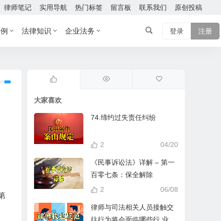
律师笔记
实用导航
热门标签
留言板
联系我们
原创投稿
案例
法律知识
企业法务
登录
注册
大家喜欢
74.缔约过失责任纠纷
2
04/20
根
《民事诉讼法》详解 – 第一
百零七条：保全解除
一
2
06/08
第
律师与司法相关人员接触交
往行为将会面临哪些行 业处