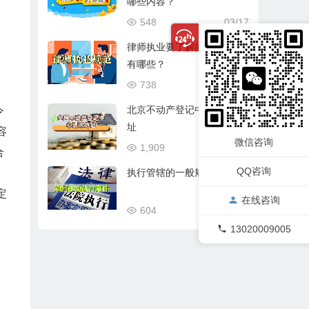
哪些内容？
548
03/17
律师执业要了解的基本规范
有哪些？
738
03/17
北京不动产登记中心通讯地
令
址
容
微信咨询
1,909
03/17
合
QQ咨询
执行管辖的一般规定
定
在线咨询
604
03/17
13020009005