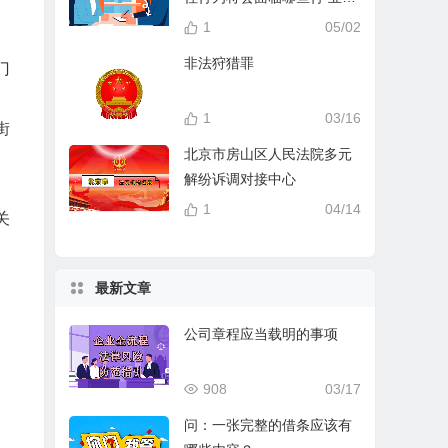
分？
1
05/02
非法狩猎罪
门
1
03/16
街
北京市房山区人民法院多元
解纷诉调对接中心
。
1
04/14
关
最新文章
公司章程应当载明的事项
908
03/17
问：一张完整的借条应该有