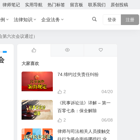
律师笔记
实用导航
热门标签
留言板
联系我们
原创投稿
案例
法律知识
企业法务
登录
注册
员会第六次会议通过）
会
大家喜欢
74.缔约过失责任纠纷
2
04/20
《民事诉讼法》详解 – 第一
百零七条：保全解除
2
06/08
律师与司法相关人员接触交
往行为将会面临哪些行 业处