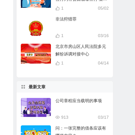
分？
1
05/02
非法狩猎罪
1
03/16
北京市房山区人民法院多元
解纷诉调对接中心
1
04/14
最新文章
公司章程应当载明的事项
913
03/17
问：一张完整的借条应该有