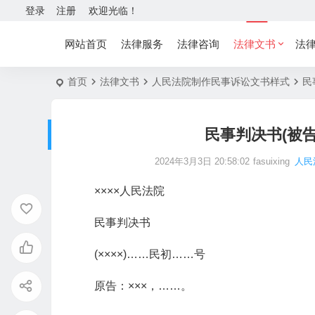
登录
注册
欢迎光临！
网站首页
法律服务
法律咨询
法律文书
法
首页
法律文书
人民法院制作民事诉讼文书样式
民
民事判决书(被
2024年3月3日 20:58:02
fasuixing
人民
××××人民法院
民事判决书
(××××)……民初……号
原告：×××，……。