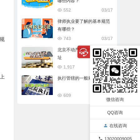
哪些内容？
552
03/17
律师执业要了解的基本规范
有哪些？
743
03/17
规
北京不动产登记中心通讯地
址
1,917
03/17
上
执行管辖的一般规定
609
03/17
微信咨询
QQ咨询
在线咨询
13020009005