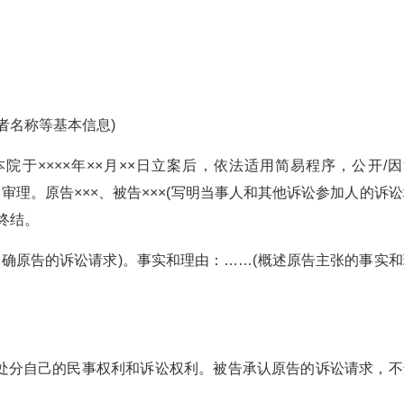
者名称等基本信息)
，本院于××××年××月××日立案后，依法适用简易程序，公开/
审理。原告×××、被告×××(写明当事人和其他诉讼参加人的诉
终结。
…(明确原告的诉讼请求)。事实和理由：……(概述原告主张的事实
处分自己的民事权利和诉讼权利。被告承认原告的诉讼请求，不