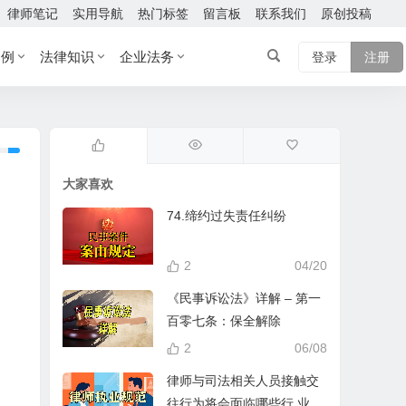
律师笔记
实用导航
热门标签
留言板
联系我们
原创投稿
案例
法律知识
企业法务
登录
注册
大家喜欢
74.缔约过失责任纠纷
2
04/20
《民事诉讼法》详解 – 第一
百零七条：保全解除
2
06/08
律师与司法相关人员接触交
往行为将会面临哪些行 业处