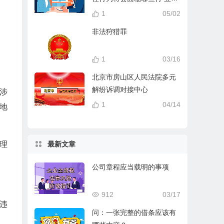
分？
1
05/02
非法狩猎罪
1
03/16
北京市房山区人民法院多元
解纷诉调对接中心
因涉
1
04/14
讼地
最新文章
和理
公司章程应当载明的事项
912
03/17
违
问：一张完整的借条应该有