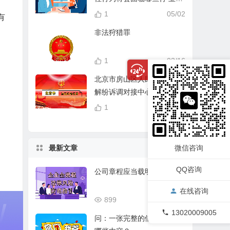
分？
1
05/02
有
非法狩猎罪
1
03/16
北京市房山区人民法院多元
解纷诉调对接中心
1
04/14
微信咨询
最新文章
QQ咨询
公司章程应当载明的事项
在线咨询
899
03/17
13020009005
问：一张完整的借条应该有