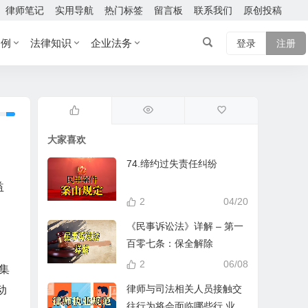
律师笔记
实用导航
热门标签
留言板
联系我们
原创投稿
案例
法律知识
企业法务
登录
注册
大家喜欢
74.缔约过失责任纠纷
益
2
04/20
《民事诉讼法》详解 – 第一
百零七条：保全解除
、
2
06/08
集
律师与司法相关人员接触交
动
往行为将会面临哪些行 业处