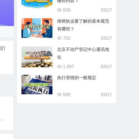
哪些内容？
539
03/17
律师执业要了解的基本规范
有哪些？
733
03/17
我们
北京不动产登记中心通讯地
址
1,897
03/17
执行管辖的一般规定
599
03/17
《民法典》详解 – 第二百六十四条：集体经济组织公布集体财产