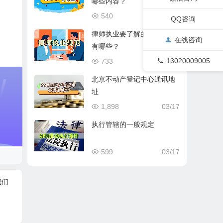
哪些内容？
540
03/17
QQ咨询
律师执业要了解的基本规范
在线咨询
有哪些？
13020009005
733
03/17
北京不动产登记中心通讯地
址
1,898
03/17
执行管辖的一般规定
599
03/17
我们