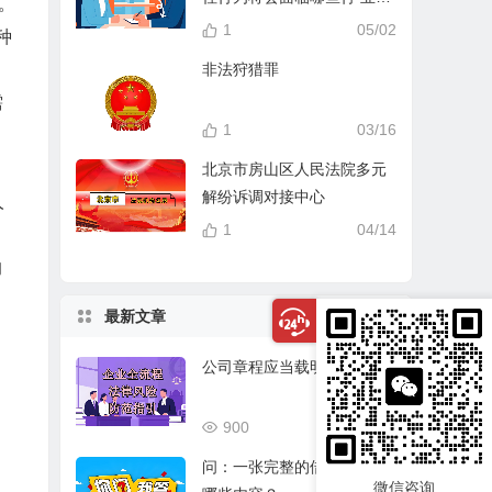
。
分？
1
05/02
种
非法狩猎罪
需
1
03/16
北京市房山区人民法院多元
解纷诉调对接中心
人
1
04/14
的
最新文章
公司章程应当载明的事项
900
03/17
问：一张完整的借条应该有
微信咨询