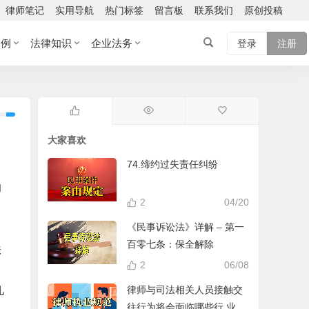
律师笔记
实用导航
热门标签
留言板
联系我们
原创投稿
案例
法律知识
企业法务
登录
注册
大家喜欢
74.缔约过失责任纠纷
的
2
04/20
《民事诉讼法》详解 – 第一
百零七条：保全解除
法
2
06/08
律师与司法相关人员接触交
几
往行为将会面临哪些行 业处