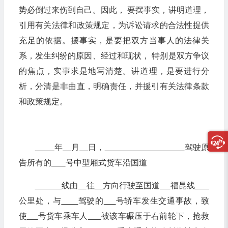
势必倒过来伤到自己。因此， 要摆事实，讲明道理，
引用有关法律和政策规定，为诉讼请求的合法性提供
充足的依据。摆事实，是要把双方当事人的法律关
系，发生纠纷的原因、经过和现状， 特别是双方争议
的焦点，实事求是地写清楚。讲道理，是要进行分
析，分清是非曲直，明确责任，并援引有关法律条款
和政策规定。
年
月
日，
驾驶原
告所有的
号中型厢式货车沿国道
线由
往
方向行驶至国道
福昆线
公里处，与
驾驶的
号轿车发生交通事故，致
使
号货车乘车人
被该车碾压于右前轮下，抢救