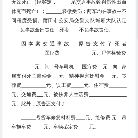
无效死亡（经鉴定，
系交通事故致创伤性出血
休克而死亡）；
轻微受伤；两车均在事故中不
同程度受损。莆田市公安局交警支队城厢大队认定
负事故全部责任，死者
不负事故责任。
因本案交通事故，原告支付了死者
医疗费
元、尸体检验费
元、闽
号车司机
医疗费
元，向
家
属支付死亡赔偿金
元、精神损害抚慰金
元、丧
葬费
元、误工费
元、住宿费
元、交通费
元、被扶养人生活费
元。此外，原告还支付了
号货车修复材料费
元、维修费 元、吊
车拖车费
元、车辆鉴定费
元。