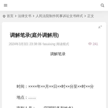
首页
法律文书
人民法院制作民事诉讼文书样式
正文
调解笔录(庭外调解用)
2024年3月3日 23:38:06
fasuixing
阅读模式
241
调解笔录
时间：××××年××月××日××时××分至××时××分
地点：……