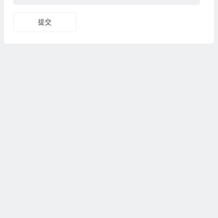
提交
Copyright© 2024
www.fasuixing.com
法随行
All Rights
Reserved 版权所有
京公网安备11010702002706号
京ICP备2024056701号