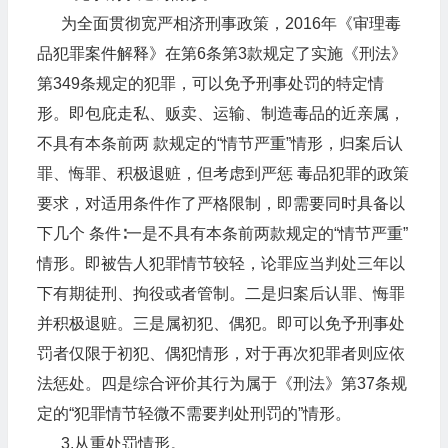
为全面贯彻宽严相济刑事政策，2016年《审理毒
品犯罪案件解释》在第6条第3款规定了实施《刑法》
第349条规定的犯罪，可以免予刑事处罚的特定情
形。即包庇走私、贩卖、运输、制造毒品的近亲属，
不具有本条前两 款规定的“情节严重”情形，归案后认
罪、悔罪、积极退赃，但考虑到严惩 毒品犯罪的政策
要求，对适用条件作了严格限制，即需要同时具备以
下几个 条件∶一是不具有本条前两款规定的“情节严重”
情形。即被告人犯罪情节较轻，论罪应当判处三年以
下有期徒刑、拘役或者管制。二是归案后认罪、悔罪
并积极退赃。三是属初犯、偶犯。即可以免予刑事处
罚者仅限于初犯、偶犯情形，对于再次犯罪者则应依
法惩处。四是综合评价其行为属于《刑法》第37条规
定的“犯罪情节轻微不需要判处刑罚的”情形。
3.从重处罚情形。