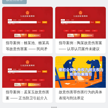
指导案例：雒某池、雒某高
指导案例：陶某故意伤害案
等故意伤害案 —— 民间矛
—— 认罪认罚案件未建议
盾引发的案件如何适用认罪
检察院调整量刑建议直接判
认罚从宽制度
决，不属于 “违反法定诉讼
程序”
指导案例：孟某玉故意伤害
故意伤害罪伤害行为的具体
案 —— 正当防卫引起介入
表现与刑法界定
因素致死不负刑事责任