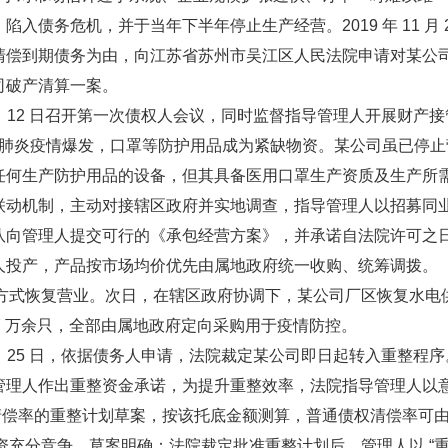
债务危机，并于当年下半年停止生产经营。2019 年 11 月 2
清偿到期债务为由，向江苏省苏州市吴江区人民法院申请对某公
公司破产清算一案。
3 月 12 日召开第一次债权人会议，同时监督指导管理人开展财产接
新冠肺炎疫情爆发，口罩等防护用品成为紧缺物资。某公司虽已停止
任何生产防护用品的设备，但其具备医用口罩生产资质及生产所
联动机制，主动对接辖区政府并实地调查，指导管理人以招募同
队向管理人提交可行的《承包经营方案》，并承诺自法院许可之
人投产，产品按市场均价优先由属地政府统一收购、统筹调拨。
司以发包方式恢复营业。次日，在辖区政府协调下，某公司厂区恢复水电
 7 万余只，全部由属地政府定向采购用于疫情防控。
 25 日，依据债务人申请，法院裁定某公司即日起转入重整程序
管理人作出重整资金承诺，为提升重整效率，法院指导管理人以
底清偿率的重整计划草案，按该托底金额测算，普通债权清偿率可
整投资充分竞争，草案明确：法院裁定批准重整计划后，管理人以 “