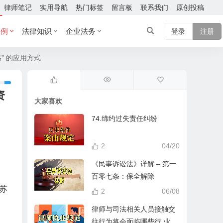
律师笔记
实用导航
热门标签
留言板
联系我们
原创投稿
案例
法律知识
企业法务
登录
注册
” 的应用方式
资
大家喜欢
74.缔约过失责任纠纷
2
04/20
《民事诉讼法》详解 – 第一
百零七条：保全解除
）苏
2
06/08
律师与司法相关人员接触交
往行为将会面临哪些行 业处