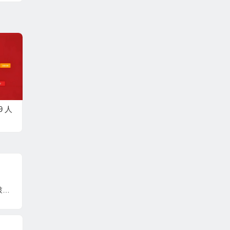
 人
指导案例：青海某水电开发有限公司申请破产重整案 —— 因维护公共利益与债权人整体利益产生的费用，应当认定为共益债务