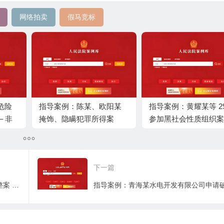
网络拍卖
假马竞标
危险
指导案例：陈某、欧阳某
指导案例：黄耀某等 29
 非
掩饰、隐瞒犯罪所得案
参加黑社会性质组织案
性及
——上游犯罪未裁判时下
游犯罪的处理规则
下一篇
指导案例：海南某石油基地有限公司重整案 —— 实质合并破产清算框架下的重整模式探索