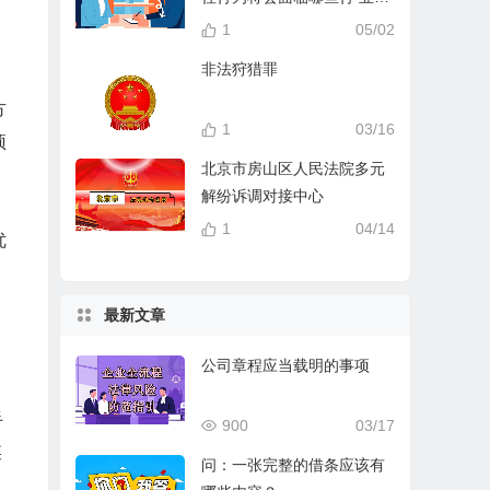
分？
1
05/02
非法狩猎罪
方
1
03/16
预
北京市房山区人民法院多元
解纷诉调对接中心
。
1
04/14
优
最新文章
公司章程应当载明的事项
手
900
03/17
某
问：一张完整的借条应该有