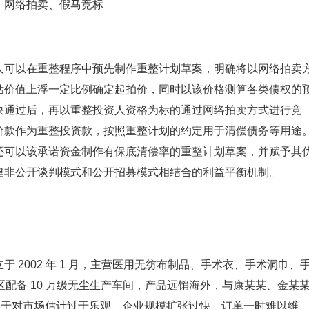
、网络拍卖、假马竞标
人可以在重整程序中预先制作重整计划草案，明确将以网络拍卖
估价值上浮一定比例确定起拍价，同时以该价格测算各类债权的
决通过后，再以重整投资人资格为标的通过网络拍卖方式进行竞
价款作为重整投资款，按照重整计划的约定用于清偿债务等用途
还可以该承诺资金制作有保底清偿率的重整计划草案，并赋予其
建非公开谈判模式和公开招募模式相结合的利益平衡机制。
 2002 年 1 月，主营医用无纺布制品、手术衣、手术洞巾、
厂区配备 10 万级无尘生产车间，产品远销海外，与康某某、金某
 年，由于对市场估计过于乐观、企业规模扩张过快、订单一时难以维