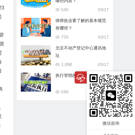
哪些内容？
3
540
03/17
司
律师执业要了解的基本规范
有哪些？
管
733
03/17
营
北京不动产登记中心通讯地
需
址
业
1,898
03/17
日
执行管辖的一般规定
供
599
03/17
。
意
微信咨询
由
重