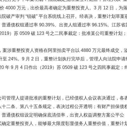
4000 万元，出价最高者确定为重整投资人。3 月 12 日，为
院破产审判 “锐破” 平台系统线上召开。经表决，重整计划草案
债权组通过率 90.39%、出资人组通过率 96.15%。江苏省
（2019）苏 0509 破 123 号之二民事裁定：批准某公司重整计划；
5 次延时，案涉重整投资人资格在阿里拍卖平台以 4880 万元最终成交，
升至 24%。9 月 2 日，重整计划执行完毕后，管理人向法院申请
9 月 4 日作出（2019）苏 0509 破 123 号之四民事裁定：
公司管理人提请批准的重整计划，已经债权人会议表决通过，各
八十二条、第八十五条规定，表决过程公开透明；有财产担保债
，普通债权组设定明确保底清偿率，出资人权益调整方案公平公
式确定重整投资人，能够最大限度彰显债务人重整价值，重整计