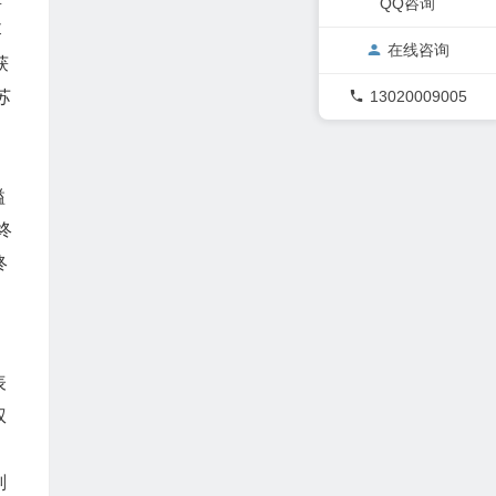
QQ咨询
落
在线咨询
获
13020009005
苏
溢
终
终
表
权
划