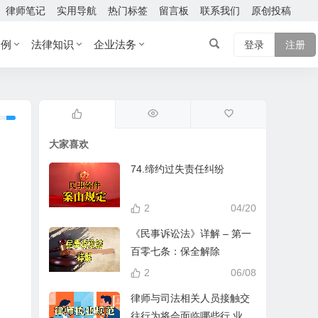
律师笔记
实用导航
热门标签
留言板
联系我们
原创投稿
案例
法律知识
企业法务
登录
注册
大家喜欢
74.缔约过失责任纠纷
2
04/20
《民事诉讼法》详解 – 第一
百零七条：保全解除
2
06/08
律师与司法相关人员接触交
往行为将会面临哪些行 业处