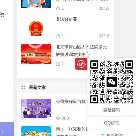
分？
1
05/02
资
非法狩猎罪
1
03/16
北京市房山区人民法院多元
解纷诉调对接中心
1
04/14
最新文章
公司章程应当载明的事项
微信咨询
908
03/17
QQ咨询
问：一张完整的借条应该有
在线咨询