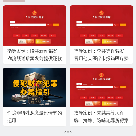
指导案例：段某新诈骗案 –
指导案例：李某等诈骗案 –
诈骗既遂后案发前提供还款
冒用他人医保卡报销医疗费
担保的有效性审查规则
行为的定性规则
诈骗罪特殊从宽量刑情节的
指导案例：朱某某等人诈
运用
骗、掩饰、隐瞒犯罪所得案
——洗钱罪与掩饰、隐瞒犯
罪所得罪的区分规则